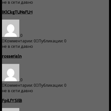
не в сети давно
IKlCkgTUNsFLH
0
Комментарии: 0
Публикации: 0
не в сети давно
rosserialn
0
Комментарии: 0
Публикации: 0
не в сети давно
FpiLfYSIlB