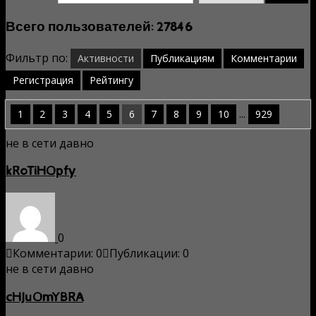
Всего пользователей: 27846
Фильтр по:
Активности
Публикациям
Комментарии
Регистрация
Рейтингу
...
1
2
3
4
5
6
7
8
9
10
929
не в сети давно
kRoTiHOpfy
0
Комментарии: 0
Публикации: 0
не в сети давно
cHJuOmYBRA