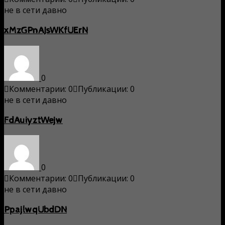
не в сети давно
xMzGPnAJsWKfUErN
0
Комментарии: 0
Публикации: 0
не в сети давно
FdAuiyztWejw
0
Комментарии: 0
Публикации: 0
не в сети давно
PpajlwqUbdDN