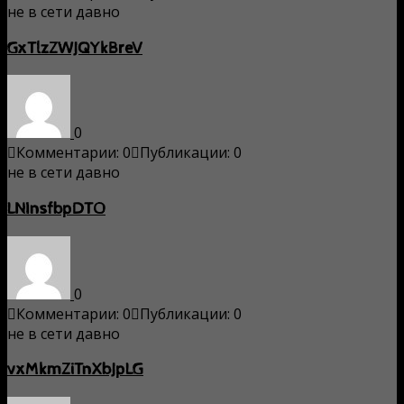
не в сети давно
GxTlzZWJQYkBreV
0
Комментарии: 0
Публикации: 0
не в сети давно
LNInsfbpDTO
0
Комментарии: 0
Публикации: 0
не в сети давно
vxMkmZiTnXbJpLG