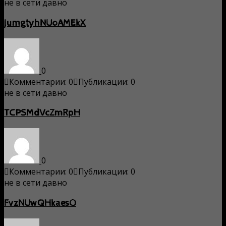
не в сети давно
jumgtyhNUoAMEkX
0
Комментарии: 0
Публикации: 0
не в сети давно
TCPSMdVcZmRpH
0
Комментарии: 0
Публикации: 0
не в сети давно
FvzNUwQHkaesO