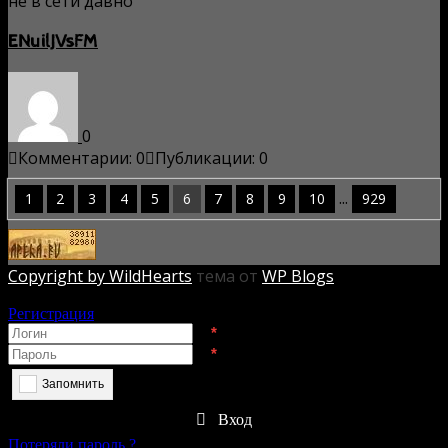
не в сети давно
ENuilJVsFM
0
Комментарии: 0
Публикации: 0
...
1
2
3
4
5
6
7
8
9
10
929
Copyright by WildHearts
тема от
WP Blogs
Авторизация
Регистрация
*
*
Запомнить
Вход
Потеряли пароль ?