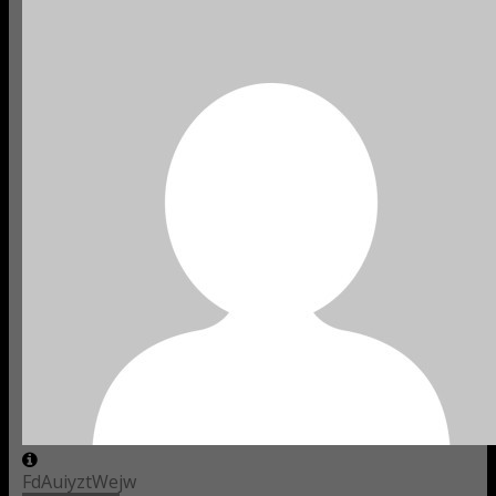
FdAuiyztWejw