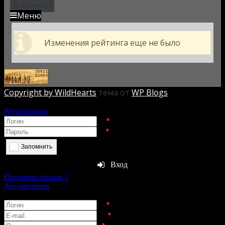
Рейтинг
0
Меню
Изменения рейтинга еще не было
Copyright by WildHearts
тема от
WP Blogs
Авторизация
Регистрация
*
*
Запомнить
Вход
Потеряли пароль ?
Авторизация
Регистрация
*
*