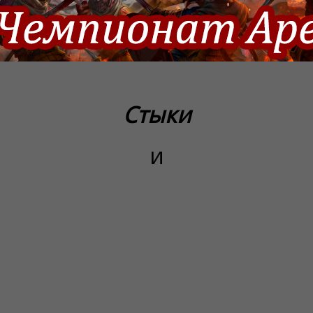
Стыки
и