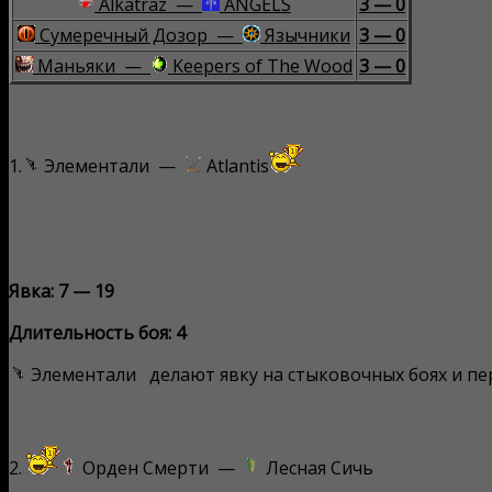
Alkatraz —
ANGELS
3 — 0
Сумеречный Дозор —
Язычники
3 — 0
Маньяки —
Keepers of The Wood
3 — 0
1.
Элементали —
Atlantis
Явка: 7 — 19
Длительность боя: 4
Элементали делают явку на стыковочных боях и пер
2.
Орден Смерти —
Лесная Сичь