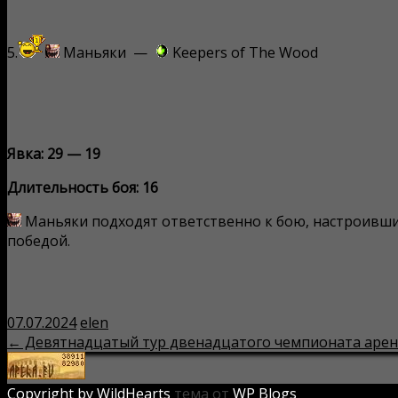
5.
Маньяки —
Keepers of The Wood
Явка: 29 — 19
Длительность боя: 16
Маньяки подходят ответственно к бою, настроившис
победой.
07.07.2024
elen
← Девятнадцатый тур двенадцатого чемпионата аре
Навигация
по
Copyright by WildHearts
тема от
WP Blogs