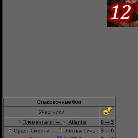
Стыковочные бои
Участники
Элементали —
Atlantis
0 — 3
Орден Смерти —
Лесная Сичь
3 — 0