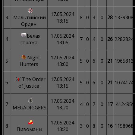
17.05.2024
3
Мальтийский
8
0
3
0
28
1339308
13:15
Орден
Белая
17.05.2024
4
7
0
4
0
26
2282824
стража
13:05
Night
17.05.2024
5
5
0
6
0
21
1965813
Hunters
13:00
The Order
17.05.2024
6
5
0
6
0
21
1074174
of Justice
13:15
17.05.2024
7
4
0
7
0
17
4124959
MEGADIGGERS
13:20
17.05.2024
8
3
0
8
0
16
1158968
Пивоманы
13:20