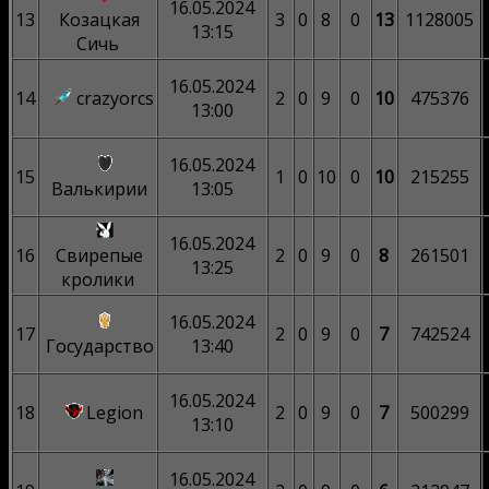
16.05.2024
13
Козацкая
3
0
8
0
13
1128005
13:15
Сичь
16.05.2024
14
crazyorcs
2
0
9
0
10
475376
13:00
16.05.2024
15
1
0
10
0
10
215255
Валькирии
13:05
16.05.2024
16
Свирепые
2
0
9
0
8
261501
13:25
кролики
16.05.2024
17
2
0
9
0
7
742524
Государство
13:40
16.05.2024
18
Legion
2
0
9
0
7
500299
13:10
16.05.2024