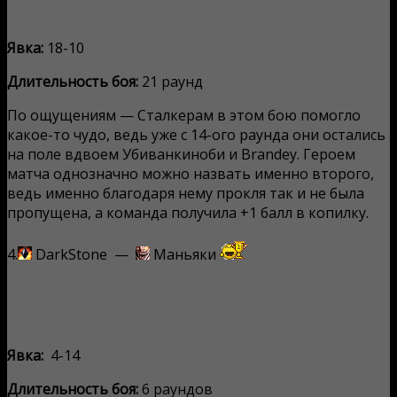
Явка:
18-10
Длительность боя:
21 раунд
По ощущениям — Сталкерам в этом бою помогло
какое-то чудо, ведь уже с 14-ого раунда они остались
на поле вдвоем Убиванкиноби и Brandey. Героем
матча однозначно можно назвать именно второго,
ведь именно благодаря нему прокля так и не была
пропущена, а команда получила +1 балл в копилку.
4.
DarkStone —
Маньяки
Явка:
4-14
Длительность боя:
6 раундов