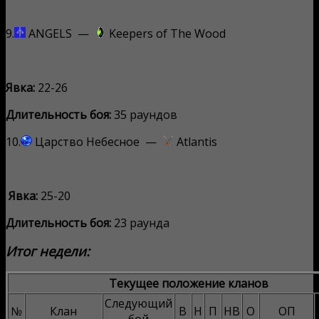
9.
ANGELS —
Keepers of The Wood
Явка:
22-26
Длительность боя:
35 раундов
10.
Царство Небесное —
Atlantis
Явка:
25-20
Длительность боя:
23 раунда
Итог недели:
Текущее положение кланов
Следующий
№
Клан
В
Н
П
НВ
О
ОП