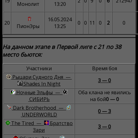
19
2
0
9
0
6
212947
Монолит
13:20
16.05.2024
20
0
0
11
0
2
0
ПионЭры
13:25
На данном этапе в Первой лиге с 21 по 38
место бьются:
Участники
Время боя
Рыцари Судного Дня —
3 — 0
Shades In Night
Ночные Эльфы —
Оба клана не явились
СИБИРЬ
на бой
0 — 0
Dark Brotherhood —
0 — 3
UNDERWORLD
The Tired —
Братство
3 — 0
Зари