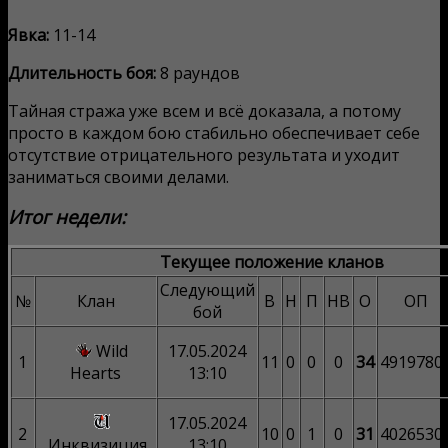
Явка:
11-14
Длительность боя:
8 раундов
Тайная стража уже всем и всё доказала, а потому
просто в каждом бою стабильно обеспечивает себе
отсутствие отрицательного результата и уходит
заниматься своими делами.
Итог недели:
Текущее положение кланов
Следующий
№
Клан
В
Н
П
НВ
О
ОП
бой
Wild
17.05.2024
1
11
0
0
0
34
4919780
Hearts
13:10
17.05.2024
2
10
0
1
0
31
4026530
Инквизиция
13:10