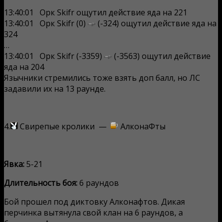
13:40:01 Орк
Skifr
ощутил
действие яда
на 221
13:40:01 Орк
Skifr (0)
(-324)
ощутил
действие яда
на
324
…
13:40:01 Орк
Skifr (-3359)
(-3563)
ощутил
действие
яда
на 204
Язычники стремились тоже взять доп балл, но ЛС
задавили их на 13 раунде.
4.
Свирепые кролики —
АлконаФты
Явка:
5-21
Длительность боя:
6 раундов
Бой прошел под диктовку Алконафтов. Дикая
перчинка вытянула свой клан на 6 раундов, а