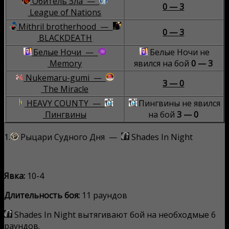
Обитель Зла —
0 — 3
League of Nations
Mithril brotherhood —
0 — 3
BLACKDEATH
Белые Ночи —
Белые Ночи не
Memory
явился на бой
0 — 3
Nukemaru-gumi —
3 — 0
The Miracle
HEAVY COUNTY —
Пингвины не явился
Пингвины
на бой
3 — 0
1.
Рыцари Судного Дня —
Shades In Night
Явка:
10-4
Длительность боя:
11 раундов
Shades In Night вытягивают бой на необходмые 6
раундов.