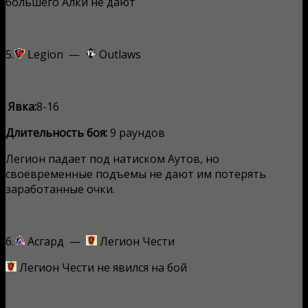
большего Алки не дают
5.
Legion —
Outlaws
Явка:
8-16
Длительность боя:
9 раундов
Легион падает под натиском Аутов, но
своевременные подъемы не дают им потерять
заработанные очки.
6.
Асгард —
Легион Чести
Легион Чести не явился на бой