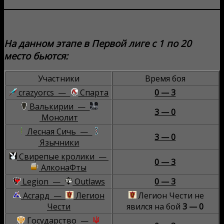
На данном этапе в Первой лиге с 1 по 20
место бьются:
Участники
Время боя
crazyorcs —
Спарта
0 — 3
Валькирии —
3 — 0
Монолит
Лесная Сичь —
3 — 0
Язычники
Свирепые кролики —
0 — 3
АлконаФты
Legion —
Outlaws
0 — 3
Асгард —
Легион
Легион Чести не
Чести
явился на бой
3 — 0
Государство —