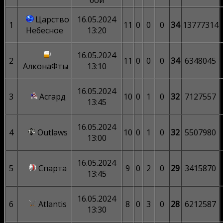
бой
Царство
16.05.2024
1
11
0
0
0
34
13777314
Небесное
13:20
16.05.2024
2
11
0
0
0
34
6348045
АлконаФты
13:10
16.05.2024
3
Асгард
10
0
1
0
32
7127557
13:45
16.05.2024
4
Outlaws
10
0
1
0
32
5507980
13:00
16.05.2024
5
Спарта
9
0
2
0
29
3415870
13:45
16.05.2024
6
Atlantis
8
0
3
0
28
6212587
13:30