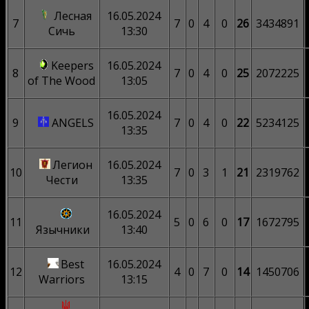
Лесная
16.05.2024
7
7
0
4
0
26
3434891
Сичь
13:30
Keepers
16.05.2024
8
7
0
4
0
25
2072225
of The Wood
13:05
16.05.2024
9
ANGELS
7
0
4
0
22
5234125
13:35
Легион
16.05.2024
10
7
0
3
1
21
2319762
Чести
13:35
16.05.2024
11
5
0
6
0
17
1672795
Язычники
13:40
Best
16.05.2024
12
4
0
7
0
14
1450706
Warriors
13:15