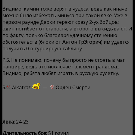
Видимо, камни тоже верят в чудеса, ведь как иначе
можно было избежать минуса при такой явке. Уже в
первом раунде Дарки теряют сразу 2-ух бойцов:
один погибает от старости, а второго выкидывают. И
по факту, только благодаря удачному стечению
обстоятельств (блоки от
Антон ГрЭгорич
) им удается
получить 0 в турнирную таблицу.
P.S. Не понимаю, почему бы просто не стоять в маг
панцире, ведь это исключает элемент рандома…
Видимо, ребята любят играть в русскую рулетку.
5.
Alkatraz
—
Орден Смерти
Явка:
24-23
Длительность боя:
51 раунд