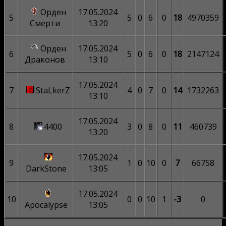
Орден
17.05.2024
5
5
0
6
0
18
4970359
Смерти
13:20
Орден
17.05.2024
6
5
0
6
0
18
2147124
Драконов
13:10
17.05.2024
7
StaLkerZ
4
0
7
0
14
1732263
13:10
17.05.2024
8
4400
3
0
8
0
11
460739
13:20
17.05.2024
9
1
0
10
0
7
66758
DarkStone
13:05
17.05.2024
10
0
0
10
1
-3
0
Apocalypse
13:05