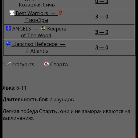
0 — 3
Козацкая Сичь
Best Warriors —
3 — 0
ПионЭры
ANGELS —
Keepers
3 — 0
of The Wood
Царство Небесное —
3 — 0
Atlantis
1.
crazyorcs —
Спарта
Явка:
6-11
Длительность боя:
7 раундов
Легкая победа Спарты, они и не заморачиваются на
заклинаниях.