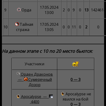
17.05.2024
9
Орда
2
0
9
0
13
1424614
13:00
Тайная
17.05.2024
10
0
0
11
0
2
0
стража
13:05
На данном этапе с 10 по 20 место бьются:
Участники
Орден Драконов
—
Сумеречный
0 — 3
Дозор
Apocalypse не
Apocalypse —
явился на бой
4400
0 — 3