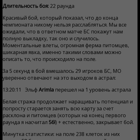
Длительность боя:
22 раунда
Красивый бой, который показал, что до конца
чемпионата никому нельзя расслабляться. Мы все
ожидали, что в ответном матче БС покажут нам
полную выкладку, так оно и случилось.
Моментальные влеты, огромная ферма питомцев,
шикарная явка, именно такими словами можно
описать то, что происходило на поле.
За 5 секунд в бой вмешалось 29 игроков БС, МО
уверенно отвечают на это выходом в астрал:
13:20:11 Эльф
Arimla
перешел на 1 уровень астрала
Белая стража продолжает наращивать потенциал и
попросту старается занять всю карту за счет
расклона и питомцев (которых на конец первого
раунда я насчитал
56!
) + естественно, закрывает бой.
Минутка статистики: на поле 238 клеток из них