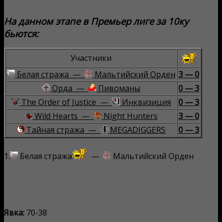
На данном этапе в Премьер лиге за 10ку
бьются:
Участники
Белая стража —
Мальтийский Орден
3 — 0
Орда —
Пивоманы
0 — 3
The Order of Justice —
Инквизиция
0 — 3
Wild Hearts —
Night Hunters
3 — 0
Тайная стража —
MEGADIGGERS
0 — 3
1.
Белая стража
—
Мальтийский Орден
Явка:
70-38