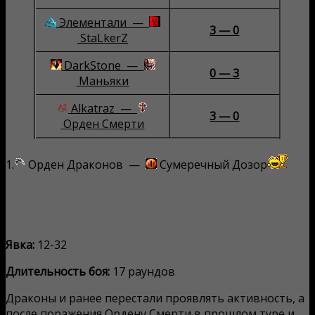
Элементали —
3 — 0
StaLkerZ
DarkStone —
0 — 3
Маньяки
Alkatraz —
3 — 0
Орден Смерти
1.
Орден Драконов —
Сумеречный Дозор
Явка:
12-32
Длительность боя:
17 раундов
Драконы и ранее перестали проявлять активность, а
после поражения Ордену Смерти в прошлом туре и