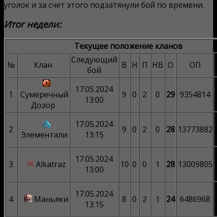
уголок и за счет этого подзатянули бой по времени.
Итог недели:
Текущее положение кланов
Следующий
№
Клан
В
Н
П
НВ
О
ОП
бой
17.05.2024
1
Сумеречный
9
0
2
0
29
9354814
13:00
Дозор
17.05.2024
2
9
0
2
0
28
13773882
Элементали
13:15
17.05.2024
3
Alkatraz
10
0
0
1
28
13009805
13:00
17.05.2024
4
Маньяки
8
0
2
1
24
6486968
13:15