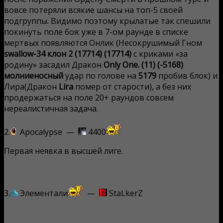
вовсе потеряли всякие шансы на топ-5 своей
подгруппы. Видимо поэтому крылатые так спешили
покинуть поле боя: уже в 7-ом раунде в списке
мертвых появляются Онлик (
Несокрушимый Гном
swallow-34 клон 2 (17714)
(17714)
с криками «за
родину» засадил Дракон
Only One. (11)
(-5168)
молниеносный
удар по голове на
5179
пробив блок
) и
Лира(
Дракон
Lira
помер от старости
), а без них
продержаться на поле 20+ раундов совсем
нереалистичная задача.
2.
Apocalypse —
4400
Первая неявка в высшей лиге.
3.
Элементали
—
StaLkerZ