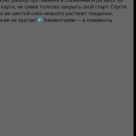
клю, разбор противника и слаженная игра залог их
карте, не сумев толково закрыть свой старт. Спустя
го же шестой клон немного растянет поединок,
акже не хватает
Элементалям — в комменты.