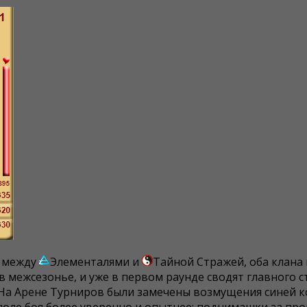
й между
Элементалями и
Тайной Стражей, оба клана
в межсезонье, и уже в первом раунде сводят главного 
На Арене Турниров были замечены возмущения синей ко