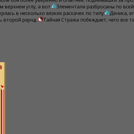
поле боя более уверенно и опытнее: поднимашки за про
 верхнем углу, а вот
Элементали разбросаны по всей 
рлась в несколько вязких раскачек по типу
Дениса, е
ь второй раунд.
Тайная Стража побеждает, чего все т