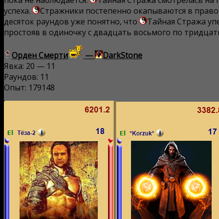
пока не наблюдается.
Тайная Стража смотрелась на 
успеха.
Стражники постепенно окапываются в правом
десяток раундов уже понятно, что
Тайная Стража упе
простояв в одиночку с двадцать восьмого по тридцат
Орден Смерти
—
DarkStone
Явка: 20 — 11
Раундов: 11
Опыт: 179148