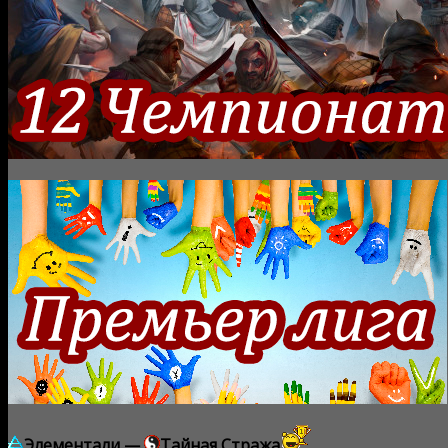
Элементали —
Тайная Стража