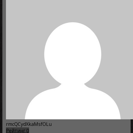
rmcQCydXkaMsfOLu
Рейтинг
0