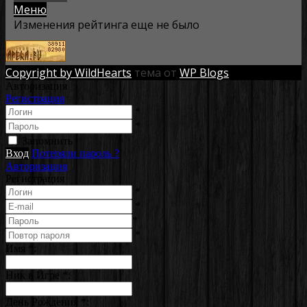
Меню
Изменения рейтинга еще не было
Copyright by WildHearts
тема от
WP Blogs
Авторизация
Регистрация
*
*
Запомнить
Вход
Потеряли пароль ?
Авторизация
Регистрация
*
*
*
*
Имя
*
:
Ник в Игре
*
:
День Рождения
*
: