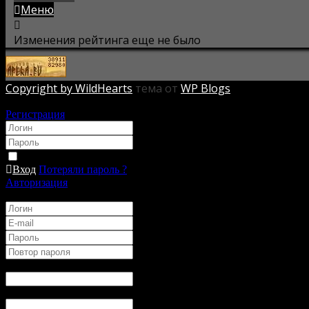
Меню
Изменения рейтинга еще не было
Copyright by WildHearts
тема от
WP Blogs
Авторизация
Регистрация
*
*
Запомнить
Вход
Потеряли пароль ?
Авторизация
Регистрация
*
*
*
*
Имя
*
:
Ник в Игре
*
: