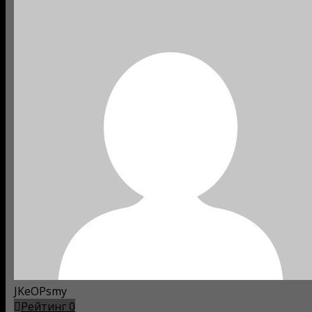
JKeOPsmy
Рейтинг
0