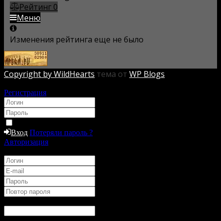
Рейтинг
0
Меню
Изменения рейтинга еще не было
Copyright by WildHearts
тема от
WP Blogs
Авторизация
Регистрация
*
*
Запомнить
Вход
Потеряли пароль ?
Авторизация
Регистрация
*
*
*
*
Имя
*
:
Ник в Игре
*
: