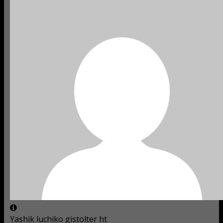
Yashik luchiko gistolter ht