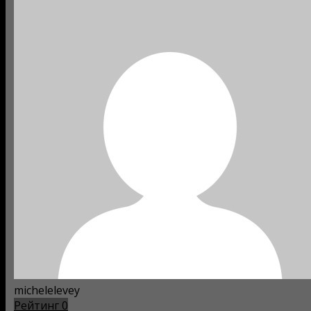
michelelevey
Рейтинг
0