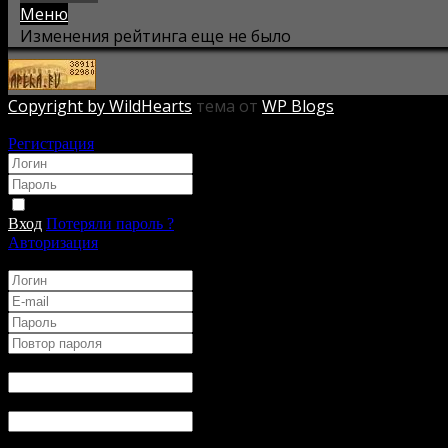
Меню
Изменения рейтинга еще не было
Copyright by WildHearts
тема от
WP Blogs
Авторизация
Регистрация
*
*
Запомнить
Вход
Потеряли пароль ?
Авторизация
Регистрация
*
*
*
*
Имя
*
:
Ник в Игре
*
:
День Рождения
*
: