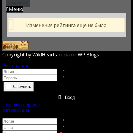
Рейтинг
0
Меню
Изменения рейтинга еще не было
Copyright by WildHearts
тема от
WP Blogs
Авторизация
Регистрация
*
*
Запомнить
Вход
Потеряли пароль ?
Авторизация
Регистрация
*
*