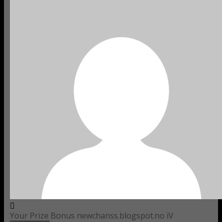
Your Prize Bonus newchanss.blogspot.no iV