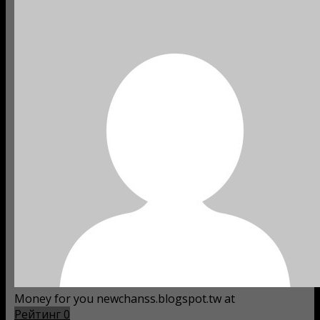
Money for you newchanss.blogspot.tw at
Рейтинг
0