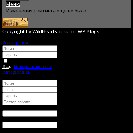
Меню
Изменения рейтинга еще не было
Copyright by WildHearts
тема от
WP Blogs
Авторизация
Регистрация
*
*
Запомнить
Вход
Потеряли пароль ?
Авторизация
Регистрация
*
*
*
*
Имя
*
:
Ник в Игре
*
:
День Рождения
*
: