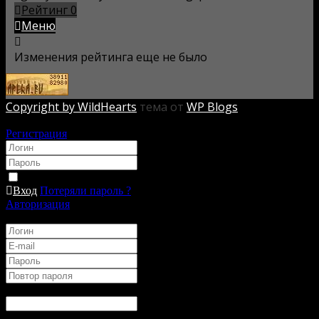
Рейтинг
0
Меню
Изменения рейтинга еще не было
Copyright by WildHearts
тема от
WP Blogs
Авторизация
Регистрация
*
*
Запомнить
Вход
Потеряли пароль ?
Авторизация
Регистрация
*
*
*
*
Имя
*
:
Ник в Игре
*
: