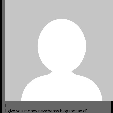
I give you money newchanss.blogspot.ae cP