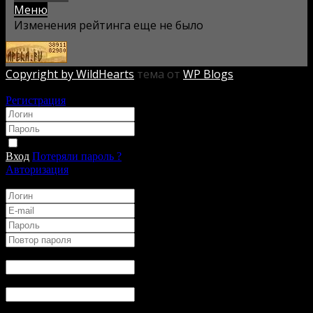
Меню
Изменения рейтинга еще не было
Copyright by WildHearts
тема от
WP Blogs
Авторизация
Регистрация
*
*
Запомнить
Вход
Потеряли пароль ?
Авторизация
Регистрация
*
*
*
*
Имя
*
:
Ник в Игре
*
:
День Рождения
*
: