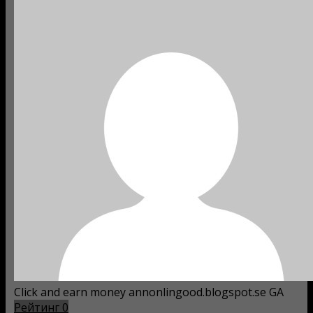
Click and earn money annonlingood.blogspot.se GA
Рейтинг
0