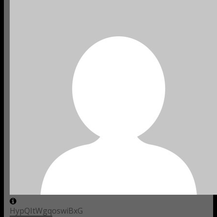
HypQItWgqoswiBxG