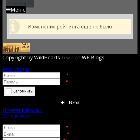
Рейтинг
0
Меню
Изменения рейтинга еще не было
Copyright by WildHearts
тема от
WP Blogs
Авторизация
Регистрация
*
*
Запомнить
Вход
Потеряли пароль ?
Авторизация
Регистрация
*
*