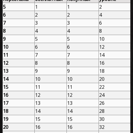
5
1
1
2
6
2
2
4
7
3
3
6
8
4
4
8
9
5
5
10
10
6
6
12
11
7
7
14
12
8
8
16
13
9
9
18
14
10
10
20
15
11
11
22
16
12
12
24
17
13
13
26
18
14
14
28
19
15
15
30
20
16
16
32