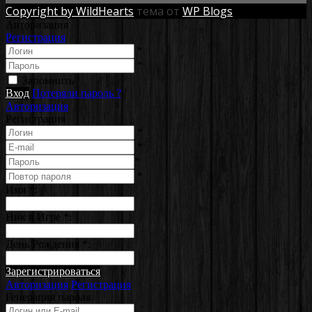
Copyright by WildHearts
тема от
WP Blogs
Авторизация
Регистрация
*
*
Запомнить
Вход
Потеряли пароль ?
Авторизация
Регистрация
*
*
*
*
Имя
*
:
Ник в Игре
*
:
День Рождения
*
:
Зарегистрироваться
Авторизация
Регистрация
Генерация пароля