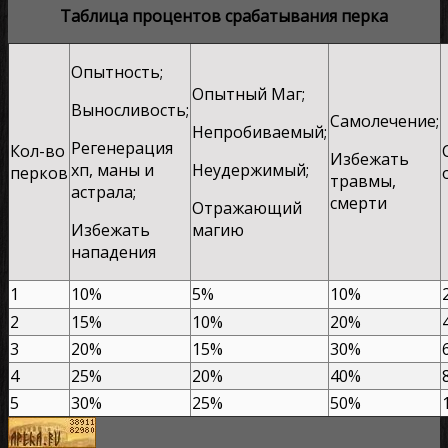
Таблица процентов срабатывания перка
Опытность;
Опытный Маг;
Выносливость;
Самолечение;
Непробиваемый;
Регенерация
Кол-во
Избежать
хп, маны и
Неудержимый;
перков
травмы,
астрала;
смерти
Отражающий
Избежать
магию
нападения
1
10%
5%
10%
2
15%
10%
20%
3
20%
15%
30%
4
25%
20%
40%
5
30%
25%
50%