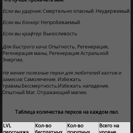
Если вы ударник:
Смертельно опасный. Неудержимый.
Если вы блокер:
Непробиваемый.
Если вы крафтер
: Выносливость
Для быстрого кача
: Опытность, Регенерация,
Регенерация маны, Регенерация Астральной
Энергии,
Не менее полезные перки для любителей хаотов и
замесов:
Самолечение. Избежать
травмы.Бессмертность.Избежать нападения.
Опытный Маг. Отражающий магию.
Таблица количества перков на каждом лвл.
LVL
Кол-во
Кол-во
Всего на
персонажа
бесплатных
покупных
уровне